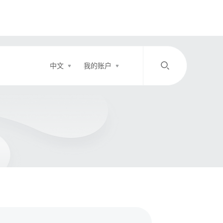
中文
我的账户
/
中文
EN
登录
充值
客服