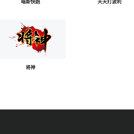
喵斯快跑
天天打波利
将神