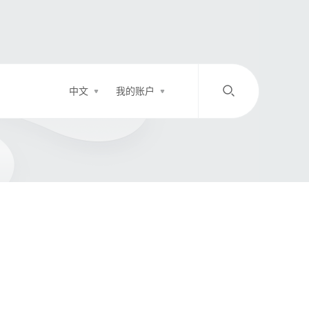
中文
我的账户
/
中文
EN
登录
充值
客服