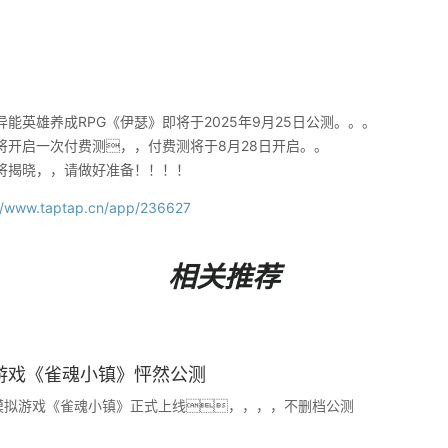
能英雄养成RPG《伊瑟》即将于2025年9月25日公测。。。
开启一次付费测，，付费测将于8月28日开启。。
将揭晓，，请做好准备！！！！
://www.taptap.cn/app/236627
相关推荐
游戏《雀魂小镇》怦然公测
模拟游戏《雀魂小镇》正式上线，，，，不删档公测