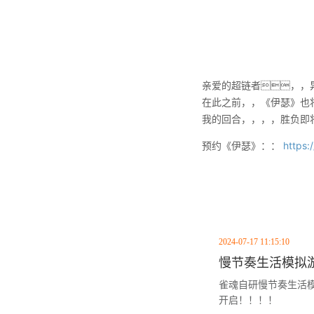
亲爱的超链者，，异
在此之前，，《伊瑟》也将
我的回合，，，，胜负即
预约《伊瑟》：：
https
2024-07-17 11:15:10
慢节奏生活模拟
雀魂自研慢节奏生活
开启！！！！