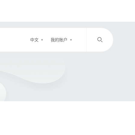
中文
我的账户
/
中文
EN
登录
充值
客服